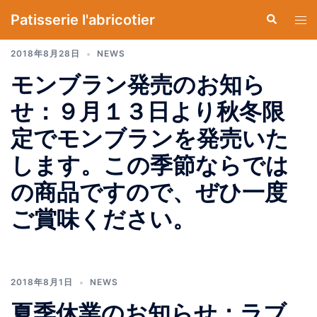
コ
Patisserie l'abricotier
検
ト
ン
索
グ
テ
2018年8月28日
NEWS
ル
ン
メ
モンブラン発売のお知ら
ツ
ニ
へ
せ：９月１３日より秋冬限
ュ
ス
ー
定でモンブランを発売いた
キ
ッ
します。この季節ならでは
プ
の商品ですので、ぜひ一度
ご賞味ください。
2018年8月1日
NEWS
夏季休業のお知らせ：ラブ