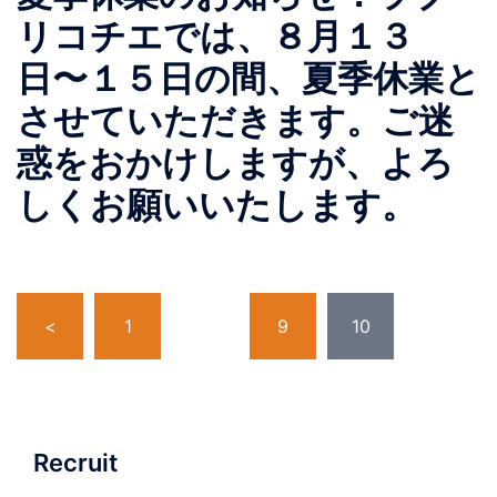
リコチエでは、８月１３
日〜１５日の間、夏季休業と
させていただきます。ご迷
惑をおかけしますが、よろ
しくお願いいたします。
投
<
1
…
9
10
稿
の
ペ
ー
ジ
Recruit
送