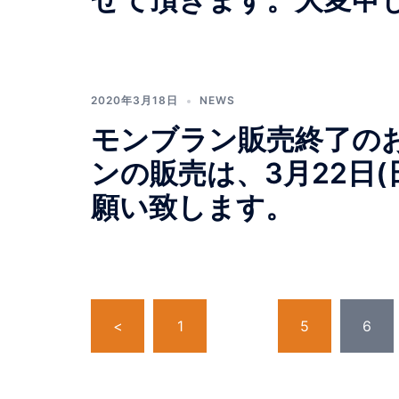
2020年3月18日
NEWS
モンブラン販売終了の
ンの販売は、3月22日
願い致します。
投
<
1
…
5
6
稿