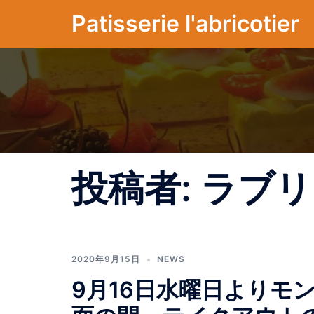
コ
Patisserie l'abricotier
ン
テ
ン
ツ
へ
ス
キ
ッ
プ
投稿者:
ラブリ
2020年9月15日
NEWS
9月16日水曜日よりモ