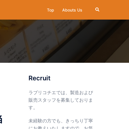
検
Top
Abouts Us
索
Recruit
ラブリコチエでは、製造および
販売スタッフを募集しておりま
す。
当
未経験の方でも、きっちり丁寧
にお教えいたしますので、お気