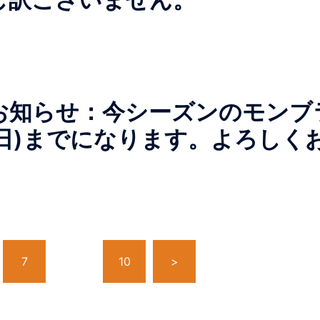
お知らせ：今シーズンのモンブ
(日)までになります。よろしく
7
…
10
>