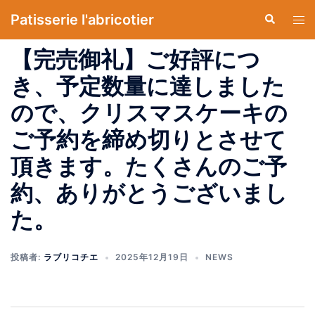
コ
Patisserie l'abricotier
検
ト
ン
索
グ
テ
【完売御礼】ご好評につ
ル
ン
メ
き、予定数量に達しました
ツ
ニ
へ
ので、クリスマスケーキの
ュ
ス
ー
ご予約を締め切りとさせて
キ
ッ
頂きます。たくさんのご予
プ
約、ありがとうございまし
た。
投稿者:
ラブリコチエ
2025年12月19日
NEWS