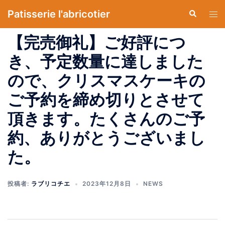
コ
Patisserie l'abricotier
検
ト
ン
索
グ
テ
【完売御礼】ご好評につ
ル
ン
メ
き、予定数量に達しました
ツ
ニ
へ
ので、クリスマスケーキの
ュ
ス
ー
ご予約を締め切りとさせて
キ
ッ
頂きます。たくさんのご予
プ
約、ありがとうございまし
た。
投稿者:
ラブリコチエ
2023年12月8日
NEWS