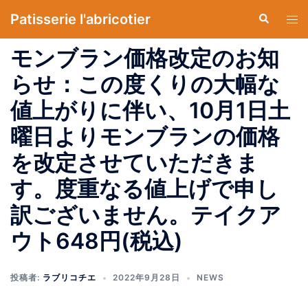
コ
Patisserie l'abricotier
検
ト
ン
索
グ
テ
モンブラン価格改定のお知
ル
ン
メ
らせ：この度くりの大幅な
ツ
ニ
へ
値上がりに伴い、10月1日土
ュ
ス
ー
曜日よりモンブランの価格
キ
ッ
を改定させていただきま
プ
す。度重なる値上げで申し
訳ございません。テイクア
ウト648円(税込)
投稿者:
ラブリコチエ
2022年9月28日
NEWS