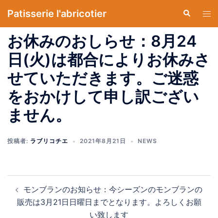
コ
Patisserie l'abricotier
検
ト
ン
索
グ
テ
お休みのおしらせ：8月24
ル
ン
メ
日(火)は都合によりお休みさ
ツ
ニ
へ
せていただきます。ご迷惑
ュ
ス
ー
をおかけして申し訳ござい
キ
ッ
ません。
プ
投稿者:
ラブリコチエ
2021年8月21日
NEWS
投
モンブランのお知らせ：今シーズンのモンブランの
稿
販売は3月21日日曜日までとなります。よろしくお願
ナ
い致します