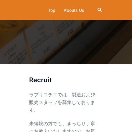
検
Top
Abouts Us
索
Recruit
ラブリコチエでは、製造および
販売スタッフを募集しておりま
す。
未経験の方でも、きっちり丁寧
にお教えいたしますので、お気