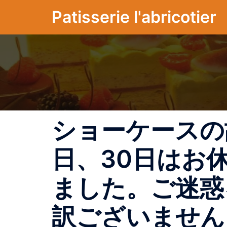
コ
Patisserie l'abricotier
ン
テ
ン
ツ
へ
ス
キ
ッ
ショーケースの
プ
日、30日はお
ました。ご迷惑
訳ございません